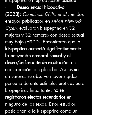
kisspeptina en reproducción asistida.
·       
Deseo sexual hipoactivo 
(2023):
Comninos, Dhillo et al.
, en dos 
ensayos publicados en 
JAMA Network 
Open
, evaluaron kisspeptina en 32 
mujeres y 32 hombres con deseo sexual 
muy bajo (HSDD). Encontraron que la 
kisspeptina aumentó significativamente 
la activación cerebral sexual y el 
deseo/self-reporte de excitación
, en 
comparación con placebo. Asimismo, 
en varones se observó mayor rigidez 
peneana durante estímulos eróticos bajo 
kisspeptina. Importante, 
no se 
registraron efectos secundarios
 en 
ninguno de los sexos. Estos estudios 
posicionan a la kisspeptina como un 
candidato terapéutico viable y seguro 
para trastornos psicosexuales, cubriendo 