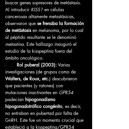
buscar genes supresores de metástasis. 
Al introducir 
KISS1
 en células 
cancerosas altamente metastásicas, 
observaron que 
se frenaba la formación 
de metástasis
 en melanoma, por lo cual 
al péptido resultante se le denominó 
metastina
. Este hallazgo inauguró el 
estudio de la kisspeptina fuera del 
ámbito oncológico.
·       
Rol puberal (2003):
 Varias 
investigaciones (de grupos como de 
Walters, de Roux, etc.
) descubrieron 
que pacientes (y ratones) con 
mutaciones inactivantes en 
GPR54
padecían 
hipogonadismo 
hipogonadotrófico congénito
, es decir, 
no entraban en pubertad por falta de 
GnRH. Este fue un momento crucial que 
estableció a la kisspeptina/GPR54 