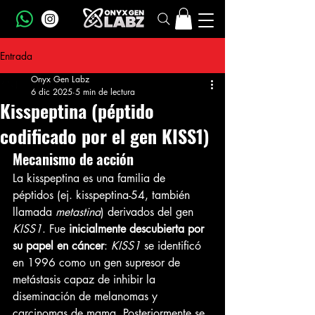
Entrada
Onyx Gen Labz
6 dic 2025
5 min de lectura
Kisspeptina (péptido
codificado por el gen KISS1)
Mecanismo de acción
La kisspeptina es una familia de 
péptidos (ej. kisspeptina-54, también 
llamada 
metastina
) derivados del gen 
KISS1
. Fue 
inicialmente descubierta por 
su papel en cáncer
: 
KISS1
 se identificó 
en 1996 como un gen supresor de 
metástasis capaz de inhibir la 
diseminación de melanomas y 
carcinomas de mama. Posteriormente se 