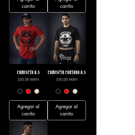
carrito
carrito
CAMISETA A.S
CAMISETA CORTADA A.S
Precio
Precio
550,00 MXN
550,00 MXN
Agregar al
Agregar al
carrito
carrito