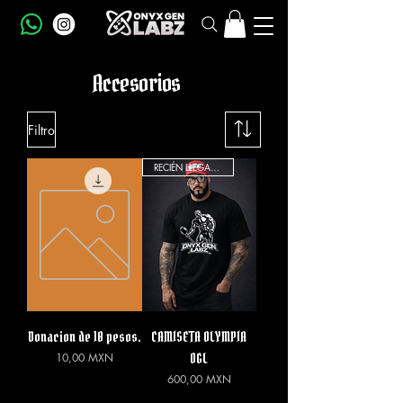
Accesorios
Filtro
RECIÉN LLEGADO
Donacion de 10 pesos.
CAMISETA OLYMPIA
Precio
OGL
10,00 MXN
Precio
600,00 MXN