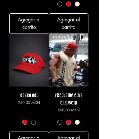
Agregar al
Agregar al
carrito
carrito
RECIÉN LLEGADO
GORRA OGL
EXCLUSIVE CLUB
Precio
CAMISETA
250,00 MXN
Precio
600,00 MXN
Agregar al
Agregar al