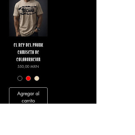
EL REY DEL PHONK
CAMISETA DE
COLABORACION
Precio
550,00 MXN
Agregar al
carrito