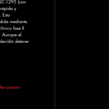
CJC-1295 (con 
rápida y 
 Esto 
ndida mediante 
ínico fase II 
. Aunque el 
decidió detener 
er-patient-