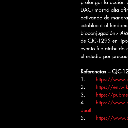
prolongar la acción 
DAC) mostró alta afi
activando de manera 
estableció el funda
bioconjugación.- 
Ai
de CJC-1295 en lipod
evento fue atribuido
el estudio por precau
Referencias – CJC-1
1.      
https://www.
2.      
https://en.wi
3.      
https://pubm
4.      
https://www.a
death
5.      
https://www.d