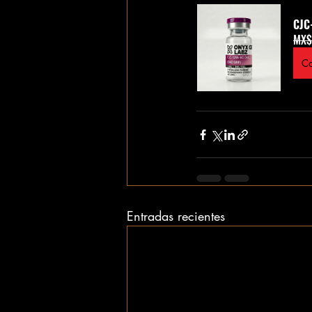
CJC
MX$
Co
Entradas recientes