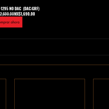
-1295 NO DAC  (DAC:GRF)
2,600.00
MX$1,690.00
mprar ahora