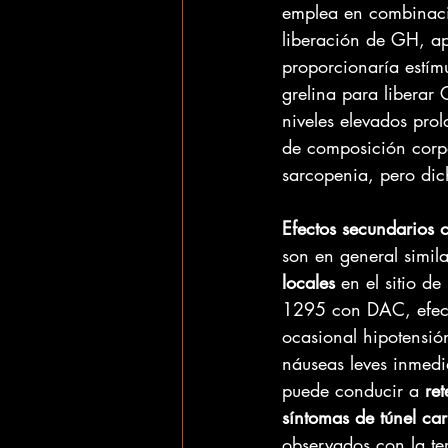
emplea en combinació
liberación de GH, a
proporcionaría estímu
grelina para liberar
niveles elevados pro
de composición corpo
sarcopenia, pero dic
Efectos secundarios 
son en general simil
locales
 en el sitio d
1295 con DAC, efecto
ocasional hipotensión
náuseas leves inmedi
puede conducir a 
re
síntomas de túnel ca
observados con la te