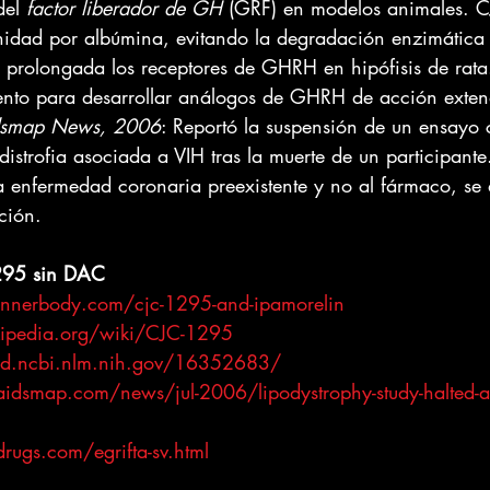
del 
factor liberador de GH
 (GRF) en modelos animales. 
nidad por albúmina, evitando la degradación enzimática 
prolongada los receptores de GHRH en hipófisis de rata.
mento para desarrollar análogos de GHRH de acción exte
dsmap News, 2006
: Reportó la suspensión de un ensayo cl
istrofia asociada a VIH tras la muerte de un participante
 a enfermedad coronaria preexistente y no al fármaco, se 
ción.
295 sin DAC
innerbody.com/cjc-1295-and-ipamorelin
kipedia.org/wiki/CJC-1295
ed.ncbi.nlm.nih.gov/16352683/
idsmap.com/news/jul-2006/lipodystrophy-study-halted-aft
rugs.com/egrifta-sv.html