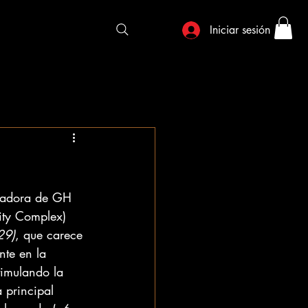
Iniciar sesión
eradora de GH 
nity Complex) 
29)
, que carece 
nte en la 
imulando la 
 principal 