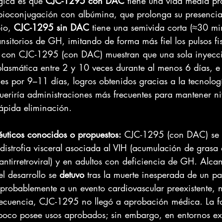
gica es que 
CJC-1295 con DAC
 tiene una vida media p
 bioconjugación con albúmina, que prolonga su presencia
io, 
CJC-1295 sin DAC
 tiene una semivida corta (≈30 min
sitorios de GH, imitando de forma más fiel los pulsos fis
 con CJC-1295 (con DAC) muestran que una sola inyecc
lasmática entre 2 y 10 veces durante al menos 6 días, e
es por 9–11 días, logros obtenidos gracias a la tecnolo
ueriría administraciones más frecuentes para mantener ni
ápida eliminación.
éuticos conocidos o propuestos:
 CJC-1295 (con DAC) se i
odistrofia visceral asociada al VIH (acumulación de gras
antirretroviral) y en adultos con deficiencia de GH. Alca
el desarrollo se 
detuvo
 tras la muerte inesperada de un pa
 probablemente a un evento cardiovascular preexistente, 
secuencia, CJC-1295 no llegó a aprobación médica. La 
oco posee usos aprobados; sin embargo, en entornos exp