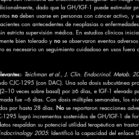
dicionalmente, dado que la GH/IGF-1 puede estimular pro
entos 
no
 deben usarse en personas con cáncer activo, y s
acientes con antecedentes de neoplasias o enfermedades 
sin estricta supervisión médica. En estudios clínicos inic
mente bien tolerado y 
no
 se observaron eventos adversos 
ero es necesario un seguimiento cuidadoso en usos fuera 
elevantes:
- 
Teichman et al., J. Clin. Endocrinol. Metab. 2
ando CJC-1295 (con DAC). Una sola dosis subcutánea pr
 (2–10 veces sobre basal) por ≥6 días, e IGF-1 elevado p
imada fue ~6 días. Con dosis múltiples semanales, los niv
os por hasta 28 días. 
No
 se reportaron reacciones adver
-1295 logró incrementos sostenidos de GH/IGF-1 de for
atos respaldan su potencial utilidad terapéutica en trastor
, Endocrinology 2005
: Identificó la capacidad del enlace