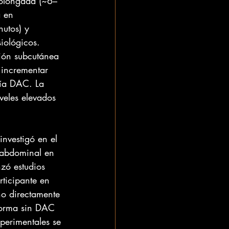
rolongada (~6–
 en 
utos) y 
iológicos. 
ión subcutánea 
 incrementar 
gía DAC. La 
veles elevados 
nvestigó en el 
a abdominal en 
nzó estudios 
rticipante en 
no directamente 
forma sin DAC 
erimentales se 