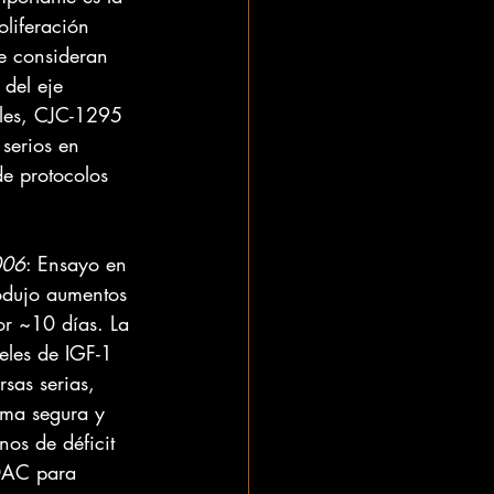
liferación 
e consideran 
del eje 
iales, CJC-1295 
serios en 
de protocolos 
006
: Ensayo en 
odujo aumentos 
or ~10 días. La 
eles de IGF-1 
sas serias, 
ma segura y 
nos de déficit 
 DAC para 