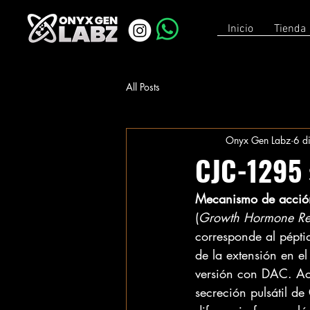
Inicio
Tienda
All Posts
Onyx Gen Labz
6 d
CJC-1295 
Mecanismo de acció
(
Growth Hormone Re
corresponde al pépt
de la extensión en el
versión con DAC. Act
secreción pulsátil 