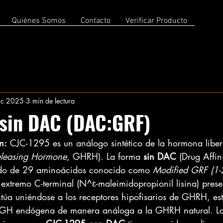
Quiénes Somos
Contacto
Verificar Producto
ic 2025
3 min de lectura
sin DAC (DAC:GRF)
n:
 CJC-1295 es un análogo sintético de la hormona lib
leasing Hormone
, GHRH). La forma 
sin DAC
 (Drug Affi
ido de 29 aminoácidos conocido como 
Modified GRF (1-
 extremo C-terminal (N^ε-maleimidopropionil lisina) prese
úa uniéndose a los receptores hipofisarios de GHRH, est
de GH endógena de manera análoga a la GHRH natural. La