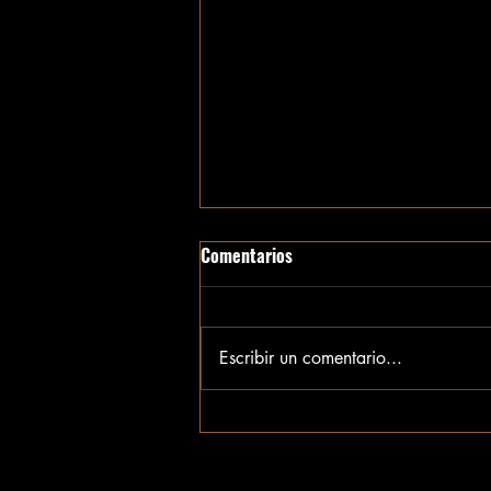
Comentarios
Escribir un comentario...
Tesamorelin Peptide Purchase:
Buy Tesamorelin GHRH Peptides
Online Safely