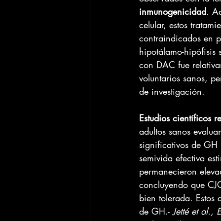
inmunogenicidad
. A
celular, estos tratami
contraindicados en p
hipotálamo-hipófisis 
con DAC fue relativa
voluntarios sanos, p
de investigación.
Estudios científicos r
adultos sanos evalu
significativos de GH
semivida efectiva est
permanecieron elevad
concluyendo que CJC
bien tolerada. Estos d
de GH.- 
Jetté et al.