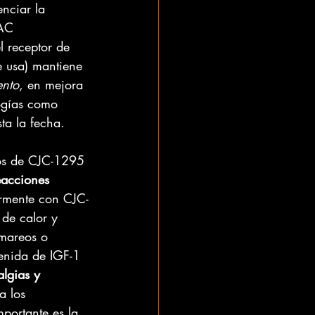
enciar la 
AC 
l receptor de 
e usa) mantiene 
ento
, en mejora 
ogías como 
ta la fecha.
os de CJC-1295 
eacciones 
larmente con CJC-
 de calor y 
 mareos o 
enida de IGF-1 
algias y 
a los 
portante es la 