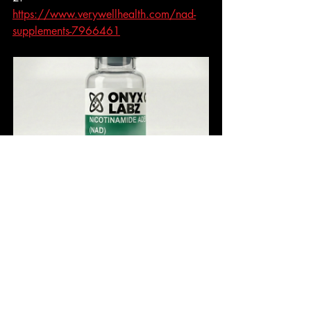
https://www.verywellhealth.com/nad-
supplements-7966461
Nicotinamide Adenine Dinucleotide  
(NAD)
MX$2,300.00
MX$1,380.00
Comprar ahora