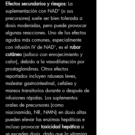
Efectos secundarios y riesgos:
 La 
suplementación con NAD⁺ (o sus 
precursores) suele ser bien tolerada a 
dosis moderadas, pero puede provocar 
algunas reacciones. Uno de los efectos 
agudos más comunes, especialmente 
con infusión IV de NAD⁺, es el 
rubor 
cutáneo
 (sofoco con enrojecimiento y 
calor), debido a la vasodilatación por 
prostaglandinas. Otros efectos 
reportados incluyen náuseas leves, 
malestar gastrointestinal, cefalea y 
mareos transitorios durante o después de 
infusiones rápidas. Los suplementos 
orales de precursores (como 
niacinamida, NR, NMN) en dosis altas 
pueden elevar las enzimas hepáticas e 
incluso provocar 
toxicidad hepática
 si 
se exceden dosis, dado que la vitamina 