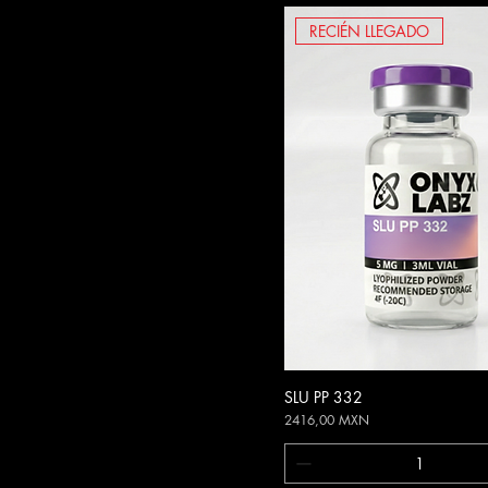
RECIÉN LLEGADO
SLU PP 332
Vista rápida
Precio
2416,00 MXN