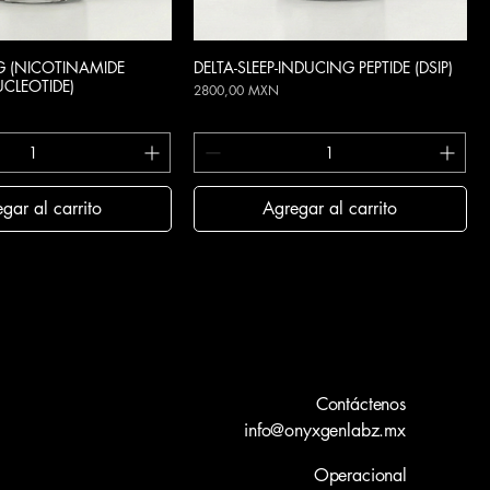
 (NICOTINAMIDE
ista rápida
DELTA-SLEEP-INDUCING PEPTIDE (DSIP)
Vista rápida
CLEOTIDE)
Precio
2800,00 MXN
gar al carrito
Agregar al carrito
Contáctenos
info@onyxgenlabz.mx
Operacional