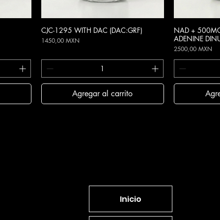
CJC-1295 WITH DAC (DAC:GRF)
Vista rápida
NAD + 500MG
V
ADENINE DINU
Precio
1450,00 MXN
Precio
2500,00 MXN
Agregar al carrito
Agre
Inicio