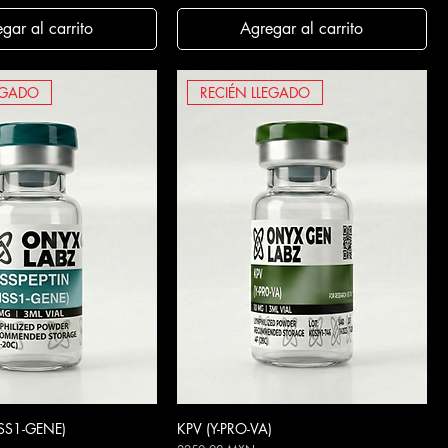
gar al carrito
Agregar al carrito
EGADO
RECIÉN LLEGADO
ISS1-GENE)
ista rápida
KPV (Y-PRO-VA)
Vista rápida