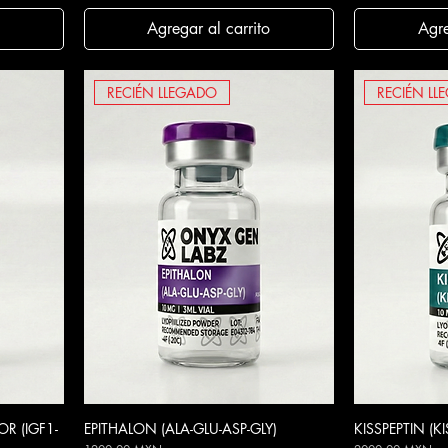
Agregar al carrito
Agre
RECIÉN LLEGADO
RECIÉN LL
R (IGF1-
EPITHALON (ALA-GLU-ASP-GLY)
Vista rápida
KISSPEPTIN (K
V