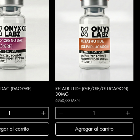
DAC (DAC:GRF)
ista rápida
RETATRUTIDE (GLP/GIP/GLUCAGON)
Vista rápida
30MG
Precio
6960,00 MXN
gar al carrito
Agregar al carrito